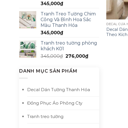
345,000
₫
Tranh Treo Tường Chim
Công Và Bình Hoa Sắc
DECAL CỬA
Màu Thanh Hóa
Decal Dán
345,000
₫
Theo Kích
Tranh treo tường phòng
khách K01
345,000
₫
276,000
₫
DANH MỤC SẢN PHẨM
Decal Dán Tường Thanh Hóa
Đồng Phục Áo Phông Cty
Tranh treo tường