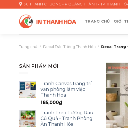
Skip
30 THANH CHƯƠNG - P QUẢNG THÀNH - TP THANH HÓ
to
content
TRANG CHỦ
GIỚI T
Trang chủ
/
Decal Dán Tường Thanh Hóa
/
Decal Trang 
SẢN PHẨM MỚI
Tranh Canvas trang trí
văn phòng làm việc
Thanh Hóa
185,000
₫
Tranh Treo Tường Rau
Củ Quả - Tranh Phòng
Ăn Thanh Hóa