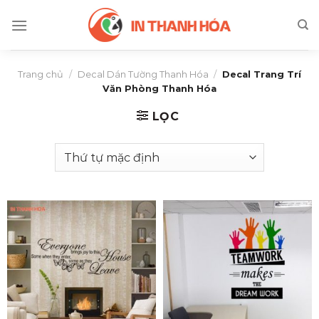
Skip
to
content
Trang chủ
/
Decal Dán Tường Thanh Hóa
/
Decal Trang Trí
Văn Phòng Thanh Hóa
LỌC