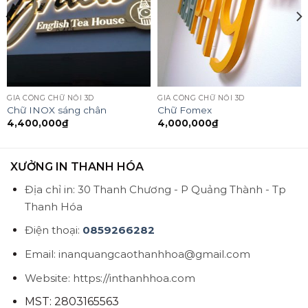
GIA CÔNG CHỮ NỔI 3D
GIA CÔNG CHỮ NỔI 3D
Chữ INOX sáng chân
Chữ Fomex
4,400,000
₫
4,000,000
₫
XƯỞNG IN THANH HÓA
Địa chỉ in: 30 Thanh Chương - P Quảng Thành - Tp
Thanh Hóa
Điện thoại:
0859266282
Email: inanquangcaothanhhoa@gmail.com
Website: https://inthanhhoa.com
MST: 2803165563