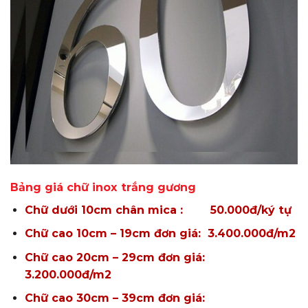
Bảng giá chữ inox trắng gương
Chữ dưới 10cm chân mica : 50.000đ/ký tự
Chữ cao 10cm – 19cm đơn giá: 3.400.000đ/m2
Chữ cao 20cm – 29cm đơn giá:
3.200.000đ/m2
Chữ cao 30cm – 39cm đơn giá: