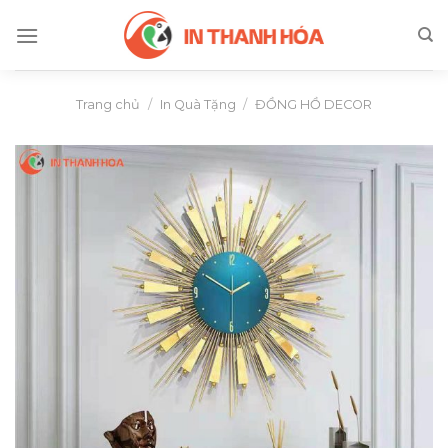
Skip
to
content
Trang chủ
/
In Quà Tặng
/
ĐỒNG HỒ DECOR