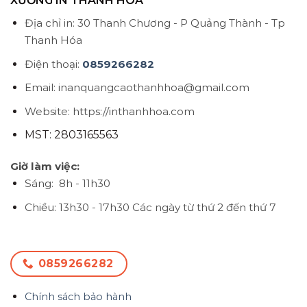
XƯỞNG IN THANH HÓA
Địa chỉ in: 30 Thanh Chương - P Quảng Thành - Tp
Thanh Hóa
Điện thoại:
0859266282
Email: inanquangcaothanhhoa@gmail.com
Website: https://inthanhhoa.com
MST: 2803165563
Giờ làm việc:
Sáng: 8h - 11h30
Chiều: 13h30 - 17h30
Các ngày từ thứ 2 đến thứ 7
0859266282
Chính sách bảo hành