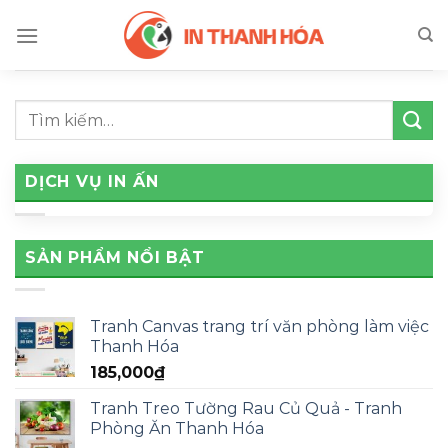
Skip
to
content
DỊCH VỤ IN ẤN
SẢN PHẨM NỔI BẬT
Tranh Canvas trang trí văn phòng làm việc
Thanh Hóa
185,000
₫
Tranh Treo Tường Rau Củ Quả - Tranh
Phòng Ăn Thanh Hóa