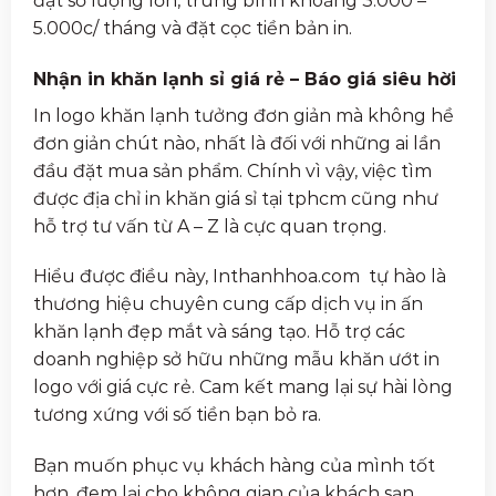
đặt số lượng lớn, trung bình khoảng 3.000 –
5.000c/ tháng và đặt cọc tiền bản in.
Nhận in khăn lạnh sỉ giá rẻ – Báo giá siêu hời
In logo khăn lạnh tưởng đơn giản mà không hề
đơn giản chút nào, nhất là đối với những ai lần
đầu đặt mua sản phẩm. Chính vì vậy, việc tìm
được địa chỉ in khăn giá sỉ tại tphcm cũng như
hỗ trợ tư vấn từ A – Z là cực quan trọng.
Hiểu được điều này, Inthanhhoa.com tự hào là
thương hiệu chuyên cung cấp dịch vụ in ấn
khăn lạnh đẹp mắt và sáng tạo. Hỗ trợ các
doanh nghiệp sở hữu những mẫu khăn ướt in
logo với giá cực rẻ. Cam kết mang lại sự hài lòng
tương xứng với số tiền bạn bỏ ra.
Bạn muốn phục vụ khách hàng của mình tốt
hơn, đem lại cho không gian của khách sạn,