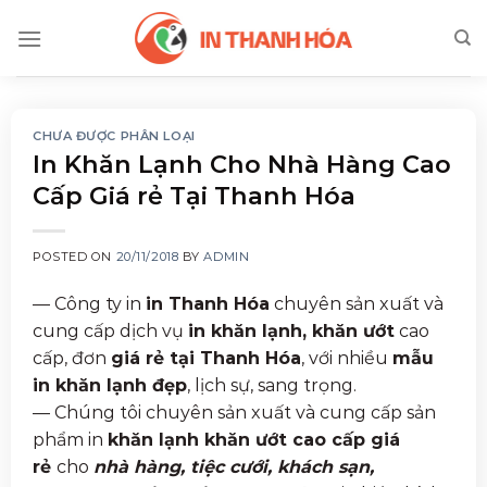
Skip
to
content
CHƯA ĐƯỢC PHÂN LOẠI
In Khăn Lạnh Cho Nhà Hàng Cao
Cấp Giá rẻ Tại Thanh Hóa
POSTED ON
20/11/2018
BY
ADMIN
— Công ty in
in Thanh Hóa
chuyên sản xuất và
cung cấp dịch vụ
in khăn lạnh, khăn ướt
cao
cấp, đơn
giá rẻ tại Thanh Hóa
, với nhiều
mẫu
in khăn lạnh đẹp
, lịch sự, sang trọng.
— Chúng tôi chuyên sản xuất và cung cấp sản
phẩm in
khăn lạnh khăn ướt cao cấp giá
rẻ
cho
nhà hàng, tiệc cưới, khách sạn,