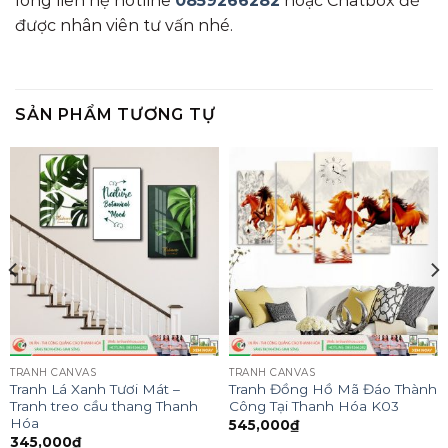
lòng liên hệ hotline
0859266282
hoặc Chatbox để
được nhân viên tư vấn nhé.
SẢN PHẨM TƯƠNG TỰ
TRANH CANVAS
TRANH CANVAS
Tranh Lá Xanh Tươi Mát –
Tranh Đồng Hồ Mã Đáo Thành
Tranh treo cầu thang Thanh
Công Tại Thanh Hóa K03
Hóa
545,000
₫
345,000
₫