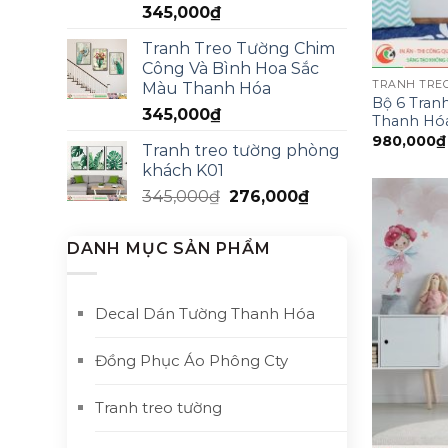
345,000
₫
Tranh Treo Tường Chim
Công Và Bình Hoa Sắc
TRANH TRE
Màu Thanh Hóa
Bộ 6 Tran
345,000
₫
Thanh Hó
980,000
₫
Tranh treo tường phòng
khách K01
345,000
₫
276,000
₫
DANH MỤC SẢN PHẨM
Decal Dán Tường Thanh Hóa
Đồng Phục Áo Phông Cty
Tranh treo tường