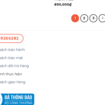
890,000
₫
1
2
3
59266282
sách bảo hành
sách bảo mật
sách đổi trả hàng
ình thực hiện
sách giao hàng