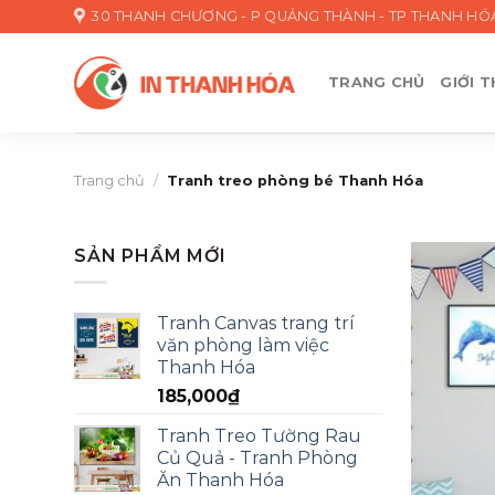
Skip
30 THANH CHƯƠNG - P QUẢNG THÀNH - TP THANH HÓ
to
content
TRANG CHỦ
GIỚI T
Trang chủ
/
Tranh treo phòng bé Thanh Hóa
SẢN PHẨM MỚI
Tranh Canvas trang trí
văn phòng làm việc
Thanh Hóa
185,000
₫
Tranh Treo Tường Rau
Củ Quả - Tranh Phòng
Ăn Thanh Hóa