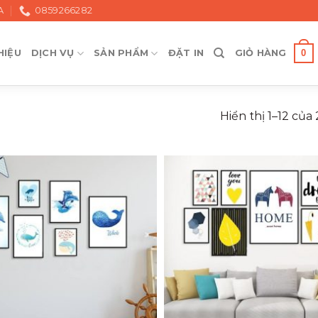
A
0859266282
0
HIỆU
DỊCH VỤ
SẢN PHẨM
ĐẶT IN
GIỎ HÀNG
Hiển thị 1–12 của