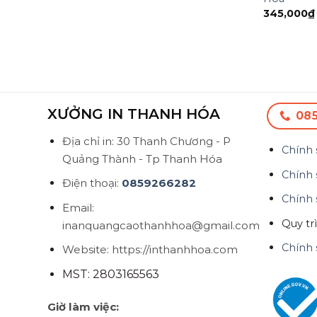
345,000
₫
XƯỞNG IN THANH HÓA
08
Địa chỉ in: 30 Thanh Chương - P
Chính 
Quảng Thành - Tp Thanh Hóa
Chính 
Điện thoại:
0859266282
Chính 
Email:
Quy tr
inanquangcaothanhhoa@gmail.com
Chính 
Website: https://inthanhhoa.com
MST: 2803165563
Giờ làm việc: