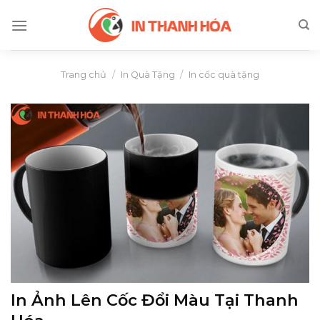
Skip
to
content
Trang chủ
/
In Quà Tặng
/
In cốc quà tặng
In Ảnh Lên Cốc Đổi Màu Tại Thanh