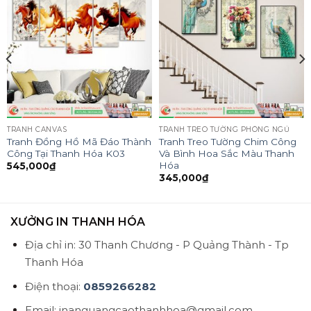
TRANH CANVAS
TRANH TREO TƯỜNG PHÒNG NGỦ
Tranh Đồng Hồ Mã Đáo Thành
Tranh Treo Tường Chim Công
Công Tại Thanh Hóa K03
Và Bình Hoa Sắc Màu Thanh
Hóa
545,000
₫
345,000
₫
XƯỞNG IN THANH HÓA
Địa chỉ in: 30 Thanh Chương - P Quảng Thành - Tp
Thanh Hóa
Điện thoại:
0859266282
Email: inanquangcaothanhhoa@gmail.com