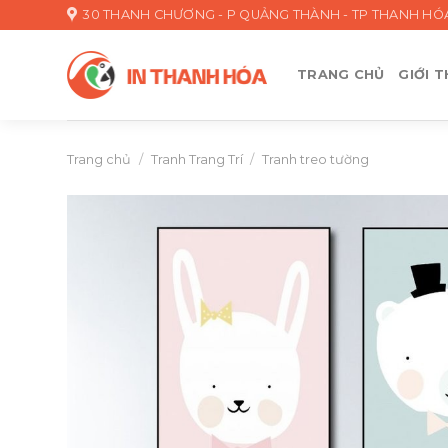
Skip
30 THANH CHƯƠNG - P QUẢNG THÀNH - TP THANH HÓ
to
content
TRANG CHỦ
GIỚI T
Trang chủ
/
Tranh Trang Trí
/
Tranh treo tường