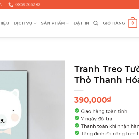
A
0859266282
0
HIỆU
DỊCH VỤ
SẢN PHẨM
ĐẶT IN
GIỎ HÀNG
Tranh Treo Tư
Thỏ Thanh Hó
390,000
₫
Giao hàng toàn tỉnh
7 ngày đổi trả
Thanh toán khi nhận hà
Tặng đinh đa năng treo 