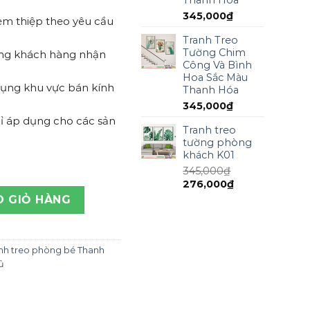
345,000
₫
kèm thiệp theo yêu cầu
Tranh Treo
Tường Chim
ồng khách hàng nhận
Công Và Bình
Hoa Sắc Màu
 dụng khu vực bán kính
Thanh Hóa
345,000
₫
ỉ áp dụng cho các sản
Tranh treo
tường phòng
khách K01
345,000
₫
276,000
₫
Thỏ Thanh Hóa số lượng
O GIỎ HÀNG
nh treo phòng bé Thanh
ủ