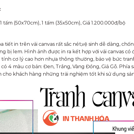
:
1 tấm (50x70cm), 1 tấm (35x50cm), Giá 1.200.000đ/bộ
 tiết in trên vải canvas rất sắc nét,vệ sinh dễ dàng, chốn
bị lem. Hình ảnh được in ra kết hợp với vải canvas có độ
tính cơ lý cao hơn nhựa thông thường, bảo vệ bức tranh
te có 4 màu cơ bản: Đen, Trắng, Vàng Đồng, Giả Gỗ. Phía
ho khách hàng những trải nghiệm tốt khi sử dụng sả