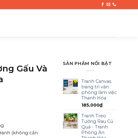
SẢN PHẨM NỔI BẬT
ờng Gấu Và
a
Tranh Canvas
trang trí văn
phòng làm việc
Thanh Hóa
185,000
₫
Tranh Treo
Tường Rau Củ
ng
Quả - Tranh
Phòng Ăn
tranh (không cần
Thanh Hóa