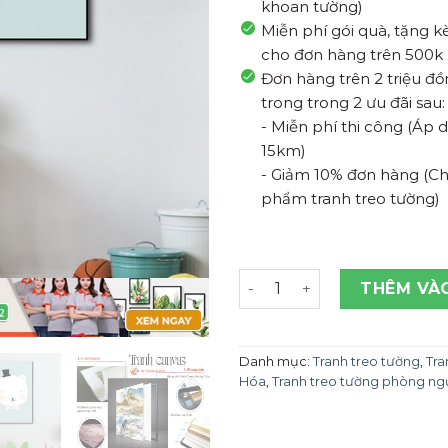
khoan tường)
Miễn phí gói quà, tặng 
cho đơn hàng trên 500k
Đơn hàng trên 2 triệu đ
trong trong 2 ưu đãi sau:
- Miễn phí thi công (Áp
15km)
- Giảm 10% đơn hàng (Ch
phẩm tranh treo tường)
Tranh Treo Tường Gấu Và 
THÊM VÀ
Danh mục:
Tranh treo tường
,
Tra
Hóa
,
Tranh treo tường phòng ng