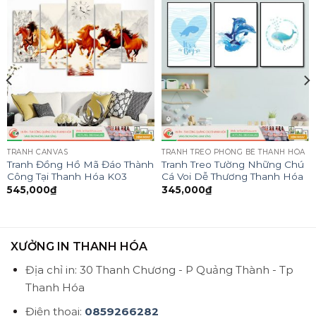
TRANH CANVAS
TRANH TREO PHÒNG BÉ THANH HÓA
Tranh Đồng Hồ Mã Đáo Thành
Tranh Treo Tường Những Chú
Công Tại Thanh Hóa K03
Cá Voi Dễ Thương Thanh Hóa
545,000
₫
345,000
₫
XƯỞNG IN THANH HÓA
Địa chỉ in: 30 Thanh Chương - P Quảng Thành - Tp
Thanh Hóa
Điện thoại:
0859266282