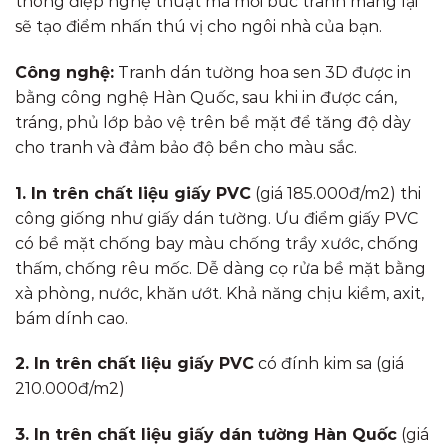
thông điệp nghệ thuật mà mỗi bức tranh mang lại
sẽ tạo điểm nhấn thú vị cho ngôi nhà của bạn.
Công nghệ:
Tranh dán tường hoa sen 3D được in
bằng công nghệ Hàn Quốc, sau khi in được cán,
tráng, phủ lớp bảo vệ trên bề mặt để tăng độ dày
cho tranh và đảm bảo độ bền cho màu sắc.
1. In trên chất liệu giấy PVC
(giá 185.000đ/m2) thi
công giống như giấy dán tường. Ưu điểm giấy PVC
có bề mặt chống bay màu chống trầy xước, chống
thấm, chống rêu mốc. Dễ dàng cọ rửa bề mặt bằng
xà phòng, nước, khăn ướt. Khả năng chịu kiềm, axit,
bám dính cao.
2. In trên chất liệu giấy PVC
có đính kim sa (giá
210.000đ/m2)
3. In trên chất liệu giấy dán tường Hàn Quốc
(giá