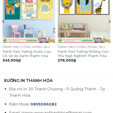
TRANH TREO TƯỜNG PHÒNG NGỦ
TRANH TREO TƯỜNG PHÒNG NGỦ
Tranh Treo Tường Hươu Cao
Tranh Treo Tường Những Con
Cổ Và Voi Xanh Thanh Hóa
Thú Ngộ Nghĩnh Thanh Hóa
345,000
₫
276,000
₫
XƯỞNG IN THANH HÓA
Địa chỉ in: 30 Thanh Chương - P Quảng Thành - Tp
Thanh Hóa
Điện thoại:
0859266282
Email: inanquangcaothanhhoa@gmail.com